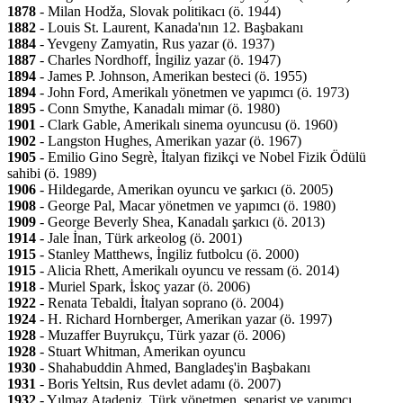
1878
- Milan Hodža, Slovak politikacı (ö. 1944)
1882
- Louis St. Laurent, Kanada'nın 12. Başbakanı
1884
- Yevgeny Zamyatin, Rus yazar (ö. 1937)
1887
- Charles Nordhoff, İngiliz yazar (ö. 1947)
1894
- James P. Johnson, Amerikan besteci (ö. 1955)
1894
- John Ford, Amerikalı yönetmen ve yapımcı (ö. 1973)
1895
- Conn Smythe, Kanadalı mimar (ö. 1980)
1901
- Clark Gable, Amerikalı sinema oyuncusu (ö. 1960)
1902
- Langston Hughes, Amerikan yazar (ö. 1967)
1905
- Emilio Gino Segrè, İtalyan fizikçi ve Nobel Fizik Ödülü
sahibi (ö. 1989)
1906
- Hildegarde, Amerikan oyuncu ve şarkıcı (ö. 2005)
1908
- George Pal, Macar yönetmen ve yapımcı (ö. 1980)
1909
- George Beverly Shea, Kanadalı şarkıcı (ö. 2013)
1914
- Jale İnan, Türk arkeolog (ö. 2001)
1915
- Stanley Matthews, İngiliz futbolcu (ö. 2000)
1915
- Alicia Rhett, Amerikalı oyuncu ve ressam (ö. 2014)
1918
- Muriel Spark, İskoç yazar (ö. 2006)
1922
- Renata Tebaldi, İtalyan soprano (ö. 2004)
1924
- H. Richard Hornberger, Amerikan yazar (ö. 1997)
1928
- Muzaffer Buyrukçu, Türk yazar (ö. 2006)
1928
- Stuart Whitman, Amerikan oyuncu
1930
- Shahabuddin Ahmed, Bangladeş'in Başbakanı
1931
- Boris Yeltsin, Rus devlet adamı (ö. 2007)
1932
- Yılmaz Atadeniz, Türk yönetmen, senarist ve yapımcı