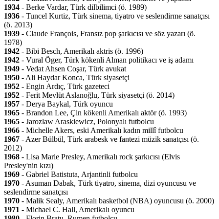
1934
- Berke Vardar, Türk dilbilimci (ö. 1989)
1936
- Tuncel Kurtiz, Türk sinema, tiyatro ve seslendirme sanatçısı
(ö. 2013)
1939
- Claude François, Fransız pop şarkıcısı ve söz yazarı (ö.
1978)
1942
- Bibi Besch, Amerikalı aktris (ö. 1996)
1942
- Vural Öger, Türk kökenli Alman politikacı ve iş adamı
1949
- Vedat Ahsen Coşar, Türk avukat
1950
- Ali Haydar Konca, Türk siyasetçi
1952
- Engin Ardıç, Türk gazeteci
1952
- Ferit Mevlüt Aslanoğlu, Türk siyasetçi (ö. 2014)
1957
- Derya Baykal, Türk oyuncu
1965
- Brandon Lee, Çin kökenli Amerikalı aktör (ö. 1993)
1965
- Jarozlaw Araskiewicz, Polonyalı futbolcu
1966
- Michelle Akers, eski Amerikalı kadın millî futbolcu
1967
- Azer Bülbül, Türk arabesk ve fantezi müzik sanatçısı (ö.
2012)
1968
- Lisa Marie Presley, Amerikalı rock şarkıcısı (Elvis
Presley'nin kızı)
1969
- Gabriel Batistuta, Arjantinli futbolcu
1970
- Asuman Dabak, Türk tiyatro, sinema, dizi oyuncusu ve
seslendirme sanatçısı
1970
- Malik Sealy, Amerikalı basketbol (NBA) oyuncusu (ö. 2000)
1971
- Michael C. Hall, Amerikalı oyuncu
1980
- Florin Bratu, Rumen futbolcu