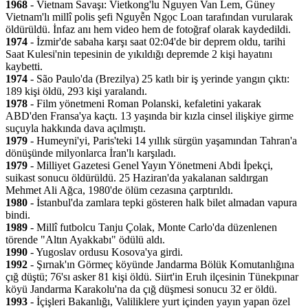
1968
- Vietnam Savaşı: Vietkong'lu Nguyen Van Lem, Güney
Vietnam'lı millî polis şefi Nguyễn Ngọc Loan tarafından vurularak
öldürüldü. İnfaz anı hem video hem de fotoğraf olarak kaydedildi.
1974
- İzmir'de sabaha karşı saat 02:04'de bir deprem oldu, tarihi
Saat Kulesi'nin tepesinin de yıkıldığı depremde 2 kişi hayatını
kaybetti.
1974
- São Paulo'da (Brezilya) 25 katlı bir iş yerinde yangın çıktı:
189 kişi öldü, 293 kişi yaralandı.
1978
- Film yönetmeni Roman Polanski, kefaletini yakarak
ABD'den Fransa'ya kaçtı. 13 yaşında bir kızla cinsel ilişkiye girme
suçuyla hakkında dava açılmıştı.
1979
- Humeyni'yi, Paris'teki 14 yıllık sürgün yaşamından Tahran'a
dönüşünde milyonlarca İran'lı karşıladı.
1979
- Milliyet Gazetesi Genel Yayın Yönetmeni Abdi İpekçi,
suikast sonucu öldürüldü. 25 Haziran'da yakalanan saldırgan
Mehmet Ali Ağca, 1980'de ölüm cezasına çarptırıldı.
1980
- İstanbul'da zamlara tepki gösteren halk bilet almadan vapura
bindi.
1989
- Millî futbolcu Tanju Çolak, Monte Carlo'da düzenlenen
törende "Altın Ayakkabı" ödülü aldı.
1990
- Yugoslav ordusu Kosova'ya girdi.
1992
- Şırnak'ın Görmeç köyünde Jandarma Bölük Komutanlığına
çığ düştü; 76'sı asker 81 kişi öldü. Siirt'in Eruh ilçesinin Tünekpınar
köyü Jandarma Karakolu'na da çığ düşmesi sonucu 32 er öldü.
1993
- İçişleri Bakanlığı, Valiliklere yurt içinden yayın yapan özel