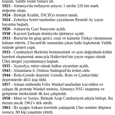
başladı. Sahibi Sedat Simavi idi.
1923
- Almanya'da enflasyon artıyor; 1 sterlin 220 bin mark
değerine ulaştı.
1924
- Birleşik Krallık, SSCB'yi resmen tanıdı.
1924
- Zekeriya Sertel tarafından yayınlanan Resimli Ay yayın
hayatına başladı.
1926
- Ankara'da Gazi İstasyonu açıldı.
1930
- Kayseri-Şarkışla demiryolu işletmeye açıldı.
1933
- Bursa'da bir grup gerici, ezan ve kametin Türkçe okunmasını
bahane ederek, Ulucami'de namazdan çıkan halkı kışkırtarak Valilik
önünde gösteri yaptı.
1933
- Cumhuriyet ilkelerini benimsetmek ve aynı doğrultuda kültür
hareketi oluşturmak amacıyla Halkevleri'nin yayın organı olarak
Ülkü dergisi yayınlanmaya başladı.
1935
- Ayasofya, müze olarak halkın ziyaretine açıldı.
1943
- Almanların 6. Ordusu Stalingrad'da teslim oldu
1944
- Bolu-Gerede depremi: Gerede, Bolu ve Çankırı'daki
depremlerde 4611 kişi öldü.
1957
- Alman mühendis Felix Wankel tarafından icat edilen ve
çalışan ilk prototip Wankel motoru, Almanya NSU araştırma ve
geliştirme merkezinde ilk kez çalıştırıldı.
1958
- Mısır ve Suriye, Birleşik Arap Cumhuriyeti adıyla birleşti. Bu
durum ancak 1961'e dek sürdü.
1963
- İki uçağın Ankara üzerinde çarpışarak Ulus semtine düşmesi
sonucu, 80 kişi yaşamını yitirdi.