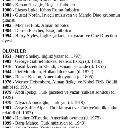
1980
- Kenan Hasagić, Boşnak futbolcu
1980
- Liasos Luka, Kıbrıs Rumu futbolcu
1981
- Gustaf Norén, İsveçli müzisyen ve Mando Diao grubunun
gitaristi
1982
- Michael Fink, Alman futbolcu
1984
- Darren Fletcher, İskoç futbolcu
1994
- Harry Styles, İngiliz şarkıcı, söz yazarı ve One Direction
üyesi
ÖLÜMLER
1851
- Mary Shelley, İngiliz yazar (d. 1797)
1903
- George Gabriel Stokes, Fransız fizikçi (d. 1819)
1916
- Yusuf İzzeddin Efendi, Osmanlı şehzade (d. 1857)
1944
- Piet Mondrian, Hollandalı ressam (d. 1872)
1966
- Buster Keaton, Amerikalı oyuncu (d. 1895)
1976
- Werner Heisenberg, Alman fizikçi ve Nobel Fizik Ödülü
sahibi (d. 1901)
1979
- Abdi İpekçi, Türk gazeteci ve yazar (suikast sonucu) (d.
1929)
1979
- Niyazi Akıncıoğlu, Türk şair (d. 1919)
1981
- Ayşe Saffet Alpar, Türk kimyacı ve Türkiye'nin ilk kadın
rektörü (d. 1903)
1988
- Heather O'Rourke, Amerikalı oyuncu (d. 1975)
1999
- Barış Manço, Türk müzisyen (d. 1943)