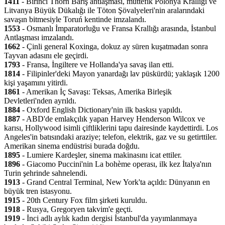
1411
- Birinci Thorn Barış antlaşması, müttefik Polonya Krallığı ve
Litvanya Büyük Dükalığı ile Töton Şövalyeleri'nin aralarındaki
savaşın bitmesiyle Toruń kentinde imzalandı.
1553
- Osmanlı İmparatorluğu ve Fransa Krallığı arasında, İstanbul
Antlaşması imzalandı.
1662
- Çinli general Koxinga, dokuz ay süren kuşatmadan sonra
Tayvan adasını ele geçirdi.
1793
- Fransa, İngiltere ve Hollanda'ya savaş ilan etti.
1814
- Filipinler'deki Mayon yanardağı lav püskürdü; yaklaşık 1200
kişi yaşamını yitirdi.
1861
- Amerikan İç Savaşı: Teksas, Amerika Birleşik
Devletleri'nden ayrıldı.
1884
- Oxford English Dictionary'nin ilk baskısı yapıldı.
1887
- ABD'de emlakçılık yapan Harvey Henderson Wilcox ve
karısı, Hollywood isimli çiftliklerini tapu dairesinde kaydettirdi. Los
Angeles'in batısındaki araziye; telefon, elektrik, gaz ve su getirttiler.
Amerikan sinema endüstrisi burada doğdu.
1895
- Lumiere Kardeşler, sinema makinasını icat ettiler.
1896
- Giacomo Puccini'nin La bohème operası, ilk kez İtalya'nın
Turin şehrinde sahnelendi.
1913
- Grand Central Terminal, New York'ta açıldı: Dünyanın en
büyük tren istasyonu.
1915
- 20th Century Fox film şirketi kuruldu.
1918
- Rusya, Gregoryen takvim'e geçti.
1919
- İnci adlı aylık kadın dergisi İstanbul'da yayımlanmaya