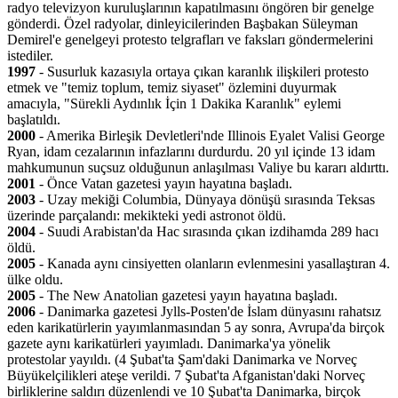
radyo televizyon kuruluşlarının kapatılmasını öngören bir genelge
gönderdi. Özel radyolar, dinleyicilerinden Başbakan Süleyman
Demirel'e genelgeyi protesto telgrafları ve faksları göndermelerini
istediler.
1997
- Susurluk kazasıyla ortaya çıkan karanlık ilişkileri protesto
etmek ve "temiz toplum, temiz siyaset" özlemini duyurmak
amacıyla, "Sürekli Aydınlık İçin 1 Dakika Karanlık" eylemi
başlatıldı.
2000
- Amerika Birleşik Devletleri'nde Illinois Eyalet Valisi George
Ryan, idam cezalarının infazlarını durdurdu. 20 yıl içinde 13 idam
mahkumunun suçsuz olduğunun anlaşılması Valiye bu kararı aldırttı.
2001
- Önce Vatan gazetesi yayın hayatına başladı.
2003
- Uzay mekiği Columbia, Dünyaya dönüşü sırasında Teksas
üzerinde parçalandı: mekikteki yedi astronot öldü.
2004
- Suudi Arabistan'da Hac sırasında çıkan izdihamda 289 hacı
öldü.
2005
- Kanada aynı cinsiyetten olanların evlenmesini yasallaştıran 4.
ülke oldu.
2005
- The New Anatolian gazetesi yayın hayatına başladı.
2006
- Danimarka gazetesi Jylls-Posten'de İslam dünyasını rahatsız
eden karikatürlerin yayımlanmasından 5 ay sonra, Avrupa'da birçok
gazete aynı karikatürleri yayımladı. Danimarka'ya yönelik
protestolar yayıldı. (4 Şubat'ta Şam'daki Danimarka ve Norveç
Büyükelçilikleri ateşe verildi. 7 Şubat'ta Afganistan'daki Norveç
birliklerine saldırı düzenlendi ve 10 Şubat'ta Danimarka, birçok