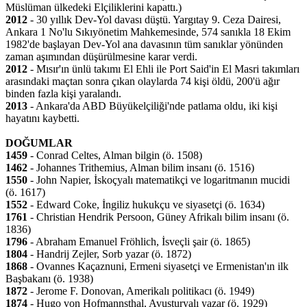
Müslüman ülkedeki Elçiliklerini kapattı.)
2012
- 30 yıllık Dev-Yol davası düştü. Yargıtay 9. Ceza Dairesi,
Ankara 1 No'lu Sıkıyönetim Mahkemesinde, 574 sanıkla 18 Ekim
1982'de başlayan Dev-Yol ana davasının tüm sanıklar yönünden
zaman aşımından düşürülmesine karar verdi.
2012
- Mısır'ın ünlü takımı El Ehli ile Port Said'in El Masri takımları
arasındaki maçtan sonra çıkan olaylarda 74 kişi öldü, 200'ü ağır
binden fazla kişi yaralandı.
2013
- Ankara'da ABD Büyükelçiliği'nde patlama oldu, iki kişi
hayatını kaybetti.
DOĞUMLAR
1459
- Conrad Celtes, Alman bilgin (ö. 1508)
1462
- Johannes Trithemius, Alman bilim insanı (ö. 1516)
1550
- John Napier, İskoçyalı matematikçi ve logaritmanın mucidi
(ö. 1617)
1552
- Edward Coke, İngiliz hukukçu ve siyasetçi (ö. 1634)
1761
- Christian Hendrik Persoon, Güney Afrikalı bilim insanı (ö.
1836)
1796
- Abraham Emanuel Fröhlich, İsveçli şair (ö. 1865)
1804
- Handrij Zejler, Sorb yazar (ö. 1872)
1868
- Ovannes Kaçaznuni, Ermeni siyasetçi ve Ermenistan'ın ilk
Başbakanı (ö. 1938)
1872
- Jerome F. Donovan, Amerikalı politikacı (ö. 1949)
1874
- Hugo von Hofmannsthal, Avusturyalı yazar (ö. 1929)