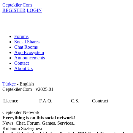
Ceptekiler.Com
REGISTER
LOGIN
Forums
Social Shares
Chat Rooms
App Ecosystem
Announcements
Contact
About Us
Türkçe
- English
Ceptekiler.Com - v2025.01
Licence
F.A.Q.
C.S.
Contract
Ceptekiler Network
Everything is on this social network!
News, Chat, Forum, Games, Services...
Kullanım Sözleşmesi