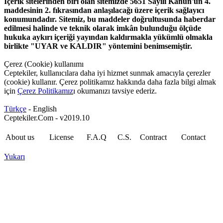
İçerik sitelerinden biri olan sitemizde 5651 Sayılı Kanun'un 4.
maddesinin 2. fıkrasından anlaşılacağı üzere içerik sağlayıcı
konumundadır. Sitemiz, bu maddeler doğrultusunda haberdar
edilmesi halinde ve teknik olarak imkân bulunduğu ölçüde
hukuka aykırı içeriği yayından kaldırmakla yükümlü olmakla
birlikte "UYAR ve KALDIR" yöntemini benimsemiştir.
Çerez (Cookie) kullanımı
Ceptekiler, kullanıcılara daha iyi hizmet sunmak amacıyla çerezler
(cookie) kullanır. Çerez politikamız hakkında daha fazla bilgi almak
için
Çerez Politikamız
ı okumanızı tavsiye ederiz.
Türkçe
- English
Ceptekiler.Com - v2019.10
About us
License
F.A.Q
C.S.
Contract
Contact
Yukarı