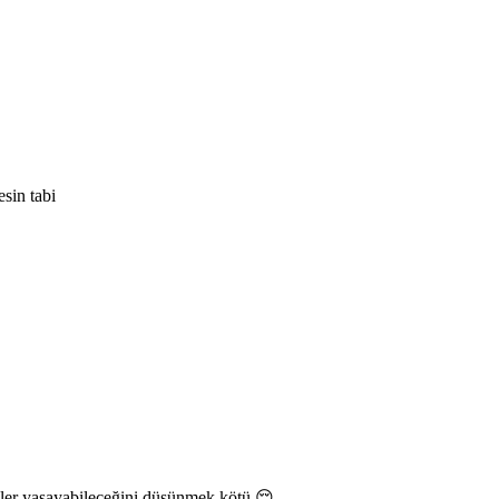
sin tabi
ünler yaşayabileceğini düşünmek kötü 😔