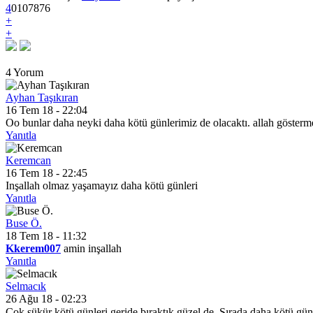
4
0
10
7876
+
+
4 Yorum
Ayhan Taşıkıran
16 Tem 18 - 22:04
Oo bunlar daha neyki daha kötü günlerimiz de olacaktı. allah gösterme
Yanıtla
Keremcan
16 Tem 18 - 22:45
Inşallah olmaz yaşamayız daha kötü günleri
Yanıtla
Buse Ö.
18 Tem 18 - 11:32
Kkerem007
amin inşallah
Yanıtla
Selmacık
26 Ağu 18 - 02:23
Çok şükür kötü günleri geride bıraktık güzel de, Sırada daha kötü g