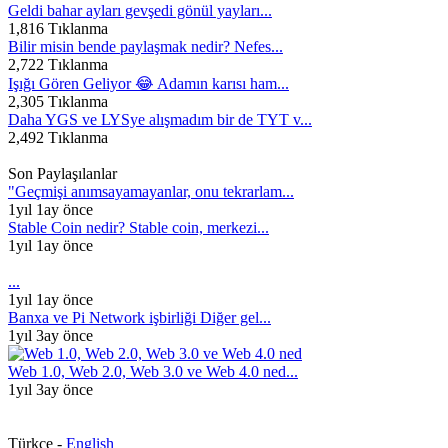
Geldi bahar ayları gevşedi gönül yayları...
1,816 Tıklanma
Bilir misin bende paylaşmak nedir? Nefes...
2,722 Tıklanma
Işığı Gören Geliyor 😂 Adamın karısı ham...
2,305 Tıklanma
Daha YGS ve LYSye alışmadım bir de TYT v...
2,492 Tıklanma
Son Paylaşılanlar
"Geçmişi anımsayamayanlar, onu tekrarlam...
1yıl 1ay önce
Stable Coin nedir? Stable coin, merkezi...
1yıl 1ay önce
...
1yıl 1ay önce
Banxa ve Pi Network işbirliği Diğer gel...
1yıl 3ay önce
Web 1.0, Web 2.0, Web 3.0 ve Web 4.0 ned...
1yıl 3ay önce
Türkçe -
English