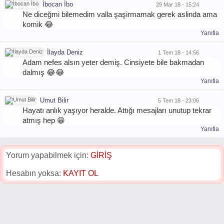
İbocan İbo
29 Mar 18 - 15:24
Ne diceğmi bilemedim valla şaşirmamak gerek aslinda ama
komik 😂
Yanıtla
İlayda Deniz
1 Tem 18 - 14:56
Adam nefes alsın yeter demiş. Cinsiyete bile bakmadan
dalmış 😂😂
Yanıtla
Umut Bilir
5 Tem 18 - 23:06
Hayatı anlık yaşıyor heralde. Attığı mesajları unutup tekrar
atmış hep 😁
Yanıtla
Yorum yapabilmek için:
GİRİŞ
Hesabın yoksa:
KAYIT OL