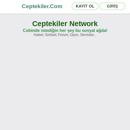
Ceptekiler.Com
KAYIT OL
GİRİŞ
Ceptekiler Network
Cebinde istediğin her şey bu sosyal ağda!
Haber, Sohbet, Forum, Oyun, Servisler...
Forumlar
Sosyal Paylaşımlar
Sohbet Odaları
App Ekosistemi
Duyurular
İletişim
Hakkımızda
Türkçe -
English
Ceptekiler.Com - v2025.01
Lisans
S.S.S.
T.S.
Sözleşme