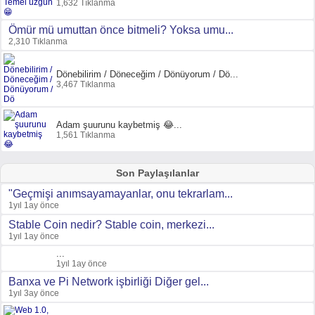
1,632 Tıklanma
Ömür mü umuttan önce bitmeli? Yoksa umu...
2,310 Tıklanma
Dönebilirim / Döneceğim / Dönüyorum / Dö...
3,467 Tıklanma
Adam şuurunu kaybetmiş 😂...
1,561 Tıklanma
Son Paylaşılanlar
"Geçmişi anımsayamayanlar, onu tekrarlam...
1yıl 1ay önce
Stable Coin nedir? Stable coin, merkezi...
1yıl 1ay önce
...
1yıl 1ay önce
Banxa ve Pi Network işbirliği Diğer gel...
1yıl 3ay önce