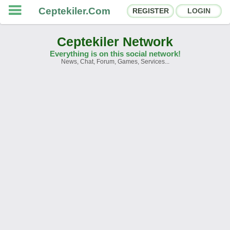
Ceptekiler.Com
REGISTER
LOGIN
Ceptekiler Network
Everything is on this social network!
News, Chat, Forum, Games, Services...
Forums
Social Shares
Chat Rooms
App Ecosystem
Announcements
Contact
About Us
Türkçe
- English
Ceptekiler.Com - v2025.01
Licence
F.A.Q.
C.S.
Contract