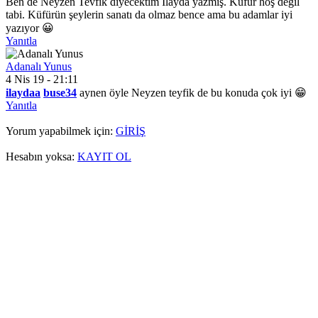
Ben de Neyzen Tevfik diyecektim İlayda yazmış. Küfür hoş değil
tabi. Küfürün şeylerin sanatı da olmaz bence ama bu adamlar iyi
yazıyor 😀
Yanıtla
Adanalı Yunus
4 Nis 19 - 21:11
ilaydaa
buse34
aynen öyle Neyzen teyfik de bu konuda çok iyi 😁
Yanıtla
Yorum yapabilmek için:
GİRİŞ
Hesabın yoksa:
KAYIT OL