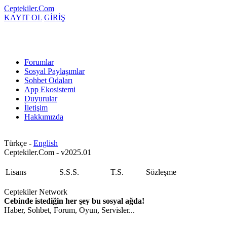
Ceptekiler.Com
KAYIT OL
GİRİŞ
Forumlar
Sosyal Paylaşımlar
Sohbet Odaları
App Ekosistemi
Duyurular
İletişim
Hakkımızda
Türkçe -
English
Ceptekiler.Com - v2025.01
Lisans
S.S.S.
T.S.
Sözleşme
Ceptekiler Network
Cebinde istediğin her şey bu sosyal ağda!
Haber, Sohbet, Forum, Oyun, Servisler...