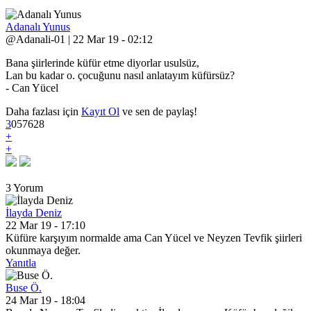
Adanalı Yunus
@Adanali-01 | 22 Mar 19 - 02:12
Bana şiirlerinde küfür etme diyorlar usulsüz,
Lan bu kadar o. çocuğunu nasıl anlatayım küfürsüz?
- Can Yücel
Daha fazlası için
Kayıt Ol
ve sen de paylaş!
3
0
5
7628
+
+
3 Yorum
İlayda Deniz
22 Mar 19 - 17:10
Küfüre karşıyım normalde ama Can Yücel ve Neyzen Tevfik şiirleri
okunmaya değer.
Yanıtla
Buse Ö.
24 Mar 19 - 18:04