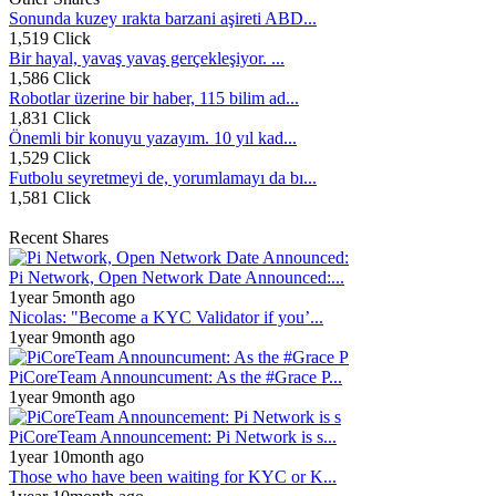
Sonunda kuzey ırakta barzani aşireti ABD...
1,519 Click
Bir hayal, yavaş yavaş gerçekleşiyor. ...
1,586 Click
Robotlar üzerine bir haber, 115 bilim ad...
1,831 Click
Önemli bir konuyu yazayım. 10 yıl kad...
1,529 Click
Futbolu seyretmeyi de, yorumlamayı da bı...
1,581 Click
Recent Shares
Pi Network, Open Network Date Announced:...
1year 5month ago
Nicolas: "Become a KYC Validator if you’...
1year 9month ago
PiCoreTeam Announcument: As the #Grace P...
1year 9month ago
PiCoreTeam Announcement: Pi Network is s...
1year 10month ago
Those who have been waiting for KYC or K...