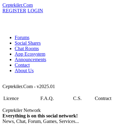
Ceptekiler.Com
REGISTER
LOGIN
Forums
Social Shares
Chat Rooms
App Ecosystem
Announcements
Contact
About Us
Ceptekiler.Com - v2025.01
Licence
F.A.Q.
C.S.
Contract
Ceptekiler Network
Everything is on this social network!
News, Chat, Forum, Games, Services...