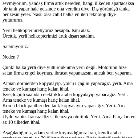
sevmiyorum, yandaş firma artık nereden, hangi ülkeden apartacaksa
bir tank yapar hale gelsinde ona verelim diye. Dış görünüşü tanka
benzesin yeter. Nasıl olsa cahil halka en ileri teknoloji diye
yuttururuz.
Yerli helikopter üretiyoruz hesapta. İsmi atak.
Ürettik, yerli helikopterimizi artık dışarı satalım.
Satamıyoruz.!
Neden.?
Çünki halka yerli diye yutturduk ama yerli değil. Motorunu bize
satan firma engel koymuş, ihracat yapamazsın, ancak ben yaparım.
Alman dornierden kopyalayıp, yolcu uçağını yapacağız. yerli. Ama
teneke ve kumaşı hariç kalan ithal.
İsveçli-çinli saabdan elektrikli araba kopyalayıp yapacağız. Yerli.
Ama teneke ve kumaşı hariç kalan ithal.
Koreli black panther den tank kopyalayıp yapacağız. Yerli. Ama
teneke ve kumaşı hariç kalan ithal.
Uydu yaptık fransız füzesi ile uzaya oturttuk. Yerli. Ama Parçaları en
az 10 ülkeden ithal.
Aşağıladığımız, adam yerine koymadığımız İran, kendi araba