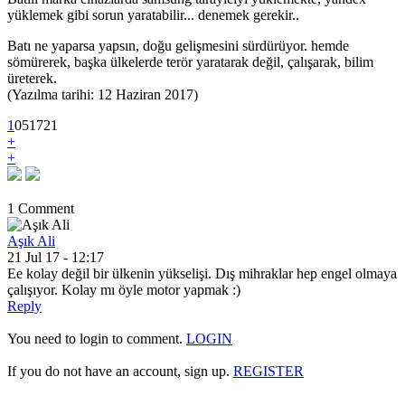
yüklemek gibi sorun yaratabilir... denemek gerekir..
Batı ne yaparsa yapsın, doğu gelişmesini sürdürüyor. hemde
sömürerek, başka ülkelerde terör yaratarak değil, çalışarak, bilim
üreterek.
(Yazılma tarihi: 12 Haziran 2017)
1
0
5
1721
+
+
1 Comment
Aşık Ali
21 Jul 17 - 12:17
Ee kolay değil bir ülkenin yükselişi. Dış mihraklar hep engel olmaya
çalışıyor. Kolay mı öyle motor yapmak :)
Reply
You need to login to comment.
LOGIN
If you do not have an account, sign up.
REGISTER