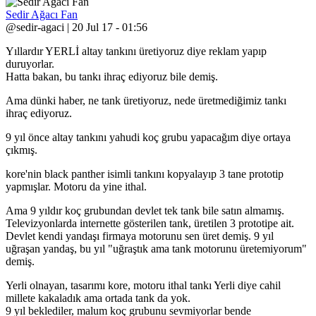
Sedir Ağacı Fan
@sedir-agaci | 20 Jul 17 - 01:56
Yıllardır YERLİ altay tankını üretiyoruz diye reklam yapıp
duruyorlar.
Hatta bakan, bu tankı ihraç ediyoruz bile demiş.
Ama dünki haber, ne tank üretiyoruz, nede üretmediğimiz tankı
ihraç ediyoruz.
9 yıl önce altay tankını yahudi koç grubu yapacağım diye ortaya
çıkmış.
kore'nin black panther isimli tankını kopyalayıp 3 tane prototip
yapmışlar. Motoru da yine ithal.
Ama 9 yıldır koç grubundan devlet tek tank bile satın almamış.
Televizyonlarda internette gösterilen tank, üretilen 3 prototipe ait.
Devlet kendi yandaşı firmaya motorunu sen üret demiş. 9 yıl
uğraşan yandaş, bu yıl "uğraştık ama tank motorunu üretemiyorum"
demiş.
Yerli olnayan, tasarımı kore, motoru ithal tankı Yerli diye cahil
millete kakaladık ama ortada tank da yok.
9 yıl beklediler, malum koç grubunu sevmiyorlar bende