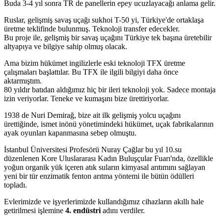
Buda 3-4 yıl sonra TR de panellerin epey ucuzlayacağı anlama gelir.
Ruslar, gelişmiş savaş uçağı sukhoi T-50 yi, Türkiye'de ortaklaşa
üretme teklifinde bulunmuş. Teknoloji transfer edecekler.
Bu proje ile, gelişmiş bir savaş uçağını Türkiye tek başına üretebilir
altyapıya ve bilgiye sahip olmuş olacak.
Ama bizim hükümet ingilizlerle eski teknoloji TFX üretme
çalışmaları başlattılar. Bu TFX ile ilgili bilgiyi daha önce
aktarmıştım.
80 yıldır batıdan aldığımız hiç bir ileri teknoloji yok. Sadece montaja
izin veriyorlar. Teneke ve kumaşını bize ürettiriyorlar.
1938 de Nuri Demirağ, bize ait ilk gelişmiş yolcu uçağını
ürettiğinde, ismet inönü yönetimindeki hükümet, uçak fabrikalarının
ayak oyunları kapanmasına sebep olmuştu.
İstanbul Üniversitesi Profesörü Nuray Çağlar bu yıl 10.su
düzenlenen Kore Uluslararası Kadın Buluşçular Fuarı'nda, özellikle
yoğun organik yük içeren atık suların kimyasal arıtımını sağlayan
yeni bir tür enzimatik fenton arıtma yöntemi ile bütün ödülleri
topladı.
Evlerimizde ve işyerlerimizde kullandığımız cihazların akıllı hale
getirilmesi işlemine
4. endüstri
adını verdiler.