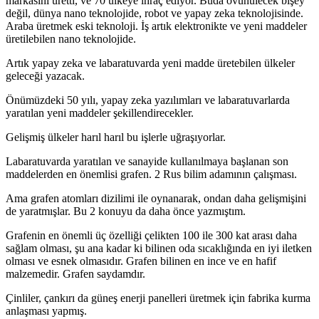
markasını üretti, ve 70 ülkeye ihraç ediyor. Buda övünülecek bişey
değil, dünya nano teknolojide, robot ve yapay zeka teknolojisinde.
Araba üretmek eski teknoloji. İş artık elektronikte ve yeni maddeler
üretilebilen nano teknolojide.
Artık yapay zeka ve labaratuvarda yeni madde üretebilen ülkeler
geleceği yazacak.
Önümüzdeki 50 yılı, yapay zeka yazılımları ve labaratuvarlarda
yaratılan yeni maddeler şekillendirecekler.
Gelişmiş ülkeler harıl harıl bu işlerle uğraşıyorlar.
Labaratuvarda yaratılan ve sanayide kullanılmaya başlanan son
maddelerden en önemlisi grafen. 2 Rus bilim adamının çalışması.
Ama grafen atomları dizilimi ile oynanarak, ondan daha gelişmişini
de yaratmışlar. Bu 2 konuyu da daha önce yazmıştım.
Grafenin en önemli üç özelliği çelikten 100 ile 300 kat arası daha
sağlam olması, şu ana kadar ki bilinen oda sıcaklığında en iyi iletken
olması ve esnek olmasıdır. Grafen bilinen en ince ve en hafif
malzemedir. Grafen saydamdır.
Çinliler, çankırı da güneş enerji panelleri üretmek için fabrika kurma
anlaşması yapmış.