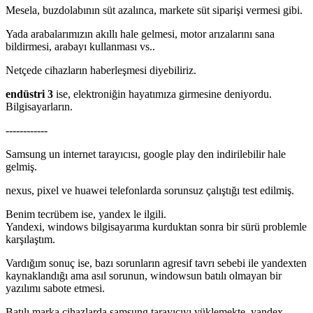
Mesela, buzdolabının süt azalınca, markete süt siparişi vermesi gibi.
Yada arabalarımızın akıllı hale gelmesi, motor arızalarını sana
bildirmesi, arabayı kullanması vs..
Netçede cihazların haberleşmesi diyebiliriz.
endüstri 3
ise, elektroniğin hayatımıza girmesine deniyordu.
Bilgisayarların.
------------
Samsung un internet tarayıcısı, google play den indirilebilir hale
gelmiş.
nexus, pixel ve huawei telefonlarda sorunsuz çalıştığı test edilmiş.
Benim tecrübem ise, yandex le ilgili.
Yandexi, windows bilgisayarıma kurduktan sonra bir sürü problemle
karşılaştım.
Vardığım sonuç ise, bazı sorunların agresif tavrı sebebi ile yandexten
kaynaklandığı ama asıl sorunun, windowsun batılı olmayan bir
yazılımı sabote etmesi.
Batılı marka cihazlarda samsung tarayıcıyı yüklemekte, yandex