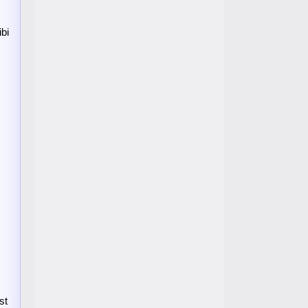
bi
st