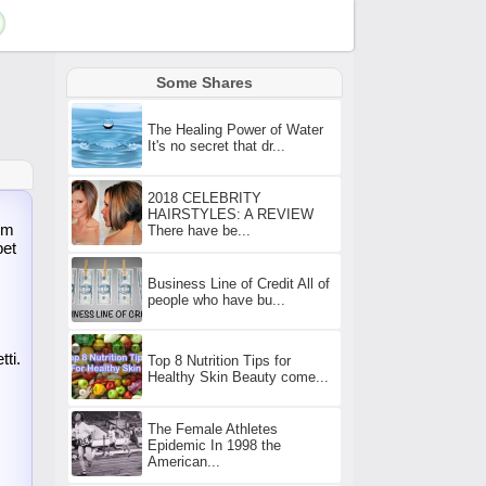
Some Shares
The Healing Power of Water
It's no secret that dr...
2018 CELEBRITY
HAIRSTYLES: A REVIEW
um
There have be...
bet
Business Line of Credit All of
people who have bu...
ti.
Top 8 Nutrition Tips for
Healthy Skin Beauty come...
The Female Athletes
Epidemic In 1998 the
American...