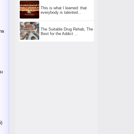
This is what I learned: that
everybody is talented...
The Suitable Drug Rehab, The
na
Best for the Addict ...
sı
5)