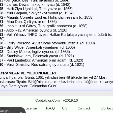
23
- Ali Şükrü Bey, Türk siyasetçi (d. 1884)
23
- James Dewar, İskoç kimyacı (d. 1842)
45
- Halit Ziya Uşaklıgil, Türk yazar (d. 1866)
68
- Yuri Gagarin, Sovyet kozmonot (d. 1934)
72
- Maurits Cornelis Escher, Hollandalı ressam (d. 1898)
81
- Mao Dun, Çinli yazar (d. 1895)
86
- İhap Hulusi Görey, Türk grafik sanatçısı (d. 1898)
91
- Aldo Ray, Amerikalı oyuncu (d. 1926)
93
- Veli Yılmaz, THKO üyesi, Halkın Kurtuluşu yazı işleri müdürü (d.
50)
98
- Ferry Porsche, Avusturyalı otomobil üreticisi (d. 1909)
02
- Billy Wilder, Amerikalı yönetmen (d. 1906)
02
- Dudley Moore, İngiliz oyuncu (d. 1935)
06
- Stanislaw Lem, Polonyalı yazar (d. 1921)
07
- Paul Lauterbur, Amerikalı bilim adamı (d. 1929)
10
- Vasili Smislov, Rus satranç oyuncusu (d. 1921)
AYRAMLAR VE YILDÖNÜMLERİ
ünya Tiyatrolar Günü: 1961 yılından beri 48 ülkede her yıl 27 Mart
slararası Tiyatro Birliği'nin ulusal merkezlerinin öncülüğünde kutlanıy
ünya Demiryolları Çalışanları Günü
Ceptekiler.Com - v2019.10
About us
License
F.A.Q
C.S.
Contract
Contact
.com you