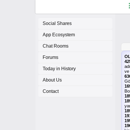
Social Shares
App Ecosystem
F
Chat Rooms
C
O
Forums
42
ad
A
Today in History
ve
63
About Us
A
Gö
16
Bo
Contact
18
18
ya
18
19
19
19