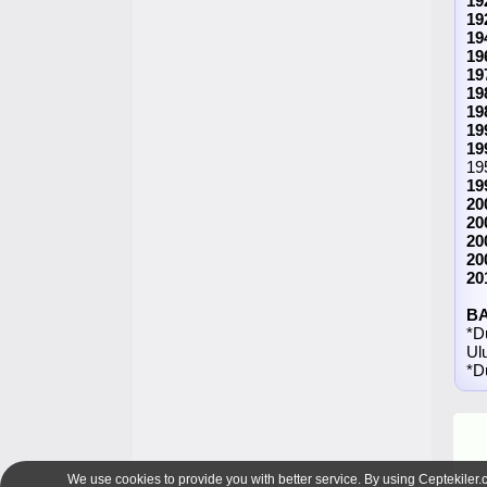
19
19
19
19
19
19
19
19
19
19
19
20
20
20
20
20
B
*D
Ulu
*D
We use cookies to provide you with better service. By using Ceptekiler