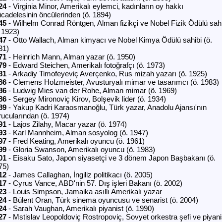
24
- Virginia Minor, Amerikalı eylemci, kadınların oy hakkı
cadelesinin öncülerinden (ö. 1894)
45
- Wilhelm Conrad Röntgen, Alman fizikçi ve Nobel Fizik Ödülü sahi
. 1923)
47
- Otto Wallach, Alman kimyacı ve Nobel Kimya Ödülü sahibi (ö.
31)
71
- Heinrich Mann, Alman yazar (ö. 1950)
79
- Edward Steichen, Amerikalı fotoğrafçı (ö. 1973)
81
- Arkadiy Timofeyeviç Averçenko, Rus mizah yazarı (ö. 1925)
86
- Clemens Holzmeister, Avusturyalı mimar ve tasarımcı (ö. 1983)
86
- Ludwig Mies van der Rohe, Alman mimar (ö. 1969)
86
- Sergey Mironoviç Kirov, Bolşevik lider (ö. 1934)
89
- Yakup Kadri Karaosmanoğlu, Türk yazar, Anadolu Ajansı'nın
rucularından (ö. 1974)
91
- Lajos Zilahy, Macar yazar (ö. 1974)
93
- Karl Mannheim, Alman sosyolog (ö. 1947)
97
- Fred Keating, Amerikalı oyuncu (ö. 1961)
99
- Gloria Swanson, Amerikalı oyuncu (ö. 1983)
01
- Eisaku Sato, Japon siyasetçi ve 3 dönem Japon Başbakanı (ö.
75)
12
- James Callaghan, İngiliz politikacı (ö. 2005)
17
- Cyrus Vance, ABD'nin 57. Dış işleri Bakanı (ö. 2002)
23
- Louis Simpson, Jamaika asıllı Amerikalı yazar
24
- Bülent Oran, Türk sinema oyuncusu ve senarist (ö. 2004)
24
- Sarah Vaughan, Amerikalı piyanist (ö. 1990)
27
- Mstislav Leopoldoviç Rostropoviç, Sovyet orkestra şefi ve piyani