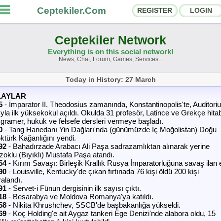
Ceptekiler.Com
REGISTER
LOGIN
Ceptekiler Network
Everything is on this social network!
News, Chat, Forum, Games, Services...
orums
Social Shares
Today in History: 27 March
hat Rooms
App Ecosystem
LAYLAR
5
- İmparator II. Theodosius zamanında, Konstantinopolis'te, Auditori
ıyla ilk yüksekokul açıldı. Okulda 31 profesör, Latince ve Grekçe hita
nnouncements
Contact
 gramer, hukuk ve felsefe dersleri vermeye başladı.
0
- Tang Hanedanı Yin Dağları'nda (günümüzde İç Moğolistan) Doğu
bout Us
ktürk Kağanlığını yendi.
92
- Bahadırzade Arabacı Ali Paşa sadrazamlıktan alınarak yerine
zoklu (Bıyıklı) Mustafa Paşa atandı.
54
- Kırım Savaşı: Birleşik Krallık Rusya İmparatorluğuna savaş ilan et
Ceptekiler.Com - v2025.01
90
- Louisville, Kentucky'de çıkan fırtınada 76 kişi öldü 200 kişi
ralandı.
Licence
F.A.Q.
C.S.
Contract
91
- Servet-i Fünun dergisinin ilk sayısı çıktı.
18
- Besarabya ve Moldova Romanya'ya katıldı.
58
- Nikita Khrushchev, SSCB'de başbakanlığa yükseldi.
69
- Koç Holding'e ait Aygaz tankeri Ege Denizi'nde alabora oldu, 15