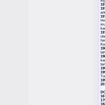
kiş
19
19
ar
19
He
im
ka
19
ola
ha
Kaz
19
tah
19
ka
tar
19
19
Tür
19
20
D
16
17
18