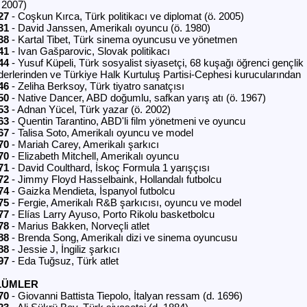
. 2007)
27
- Coşkun Kırca, Türk politikacı ve diplomat (ö. 2005)
31
- David Janssen, Amerikalı oyuncu (ö. 1980)
38
- Kartal Tibet, Türk sinema oyuncusu ve yönetmen
41
- Ivan Gašparovic, Slovak politikacı
44
- Yusuf Küpeli, Türk sosyalist siyasetçi, 68 kuşağı öğrenci gençlik
derlerinden ve Türkiye Halk Kurtuluş Partisi-Cephesi kurucularından
46
- Zeliha Berksoy, Türk tiyatro sanatçısı
50
- Native Dancer, ABD doğumlu, safkan yarış atı (ö. 1967)
53
- Adnan Yücel, Türk yazar (ö. 2002)
63
- Quentin Tarantino, ABD'li film yönetmeni ve oyuncu
67
- Talisa Soto, Amerikalı oyuncu ve model
70
- Mariah Carey, Amerikalı şarkıcı
70
- Elizabeth Mitchell, Amerikalı oyuncu
71
- David Coulthard, İskoç Formula 1 yarışçısı
72
- Jimmy Floyd Hasselbaink, Hollandalı futbolcu
74
- Gaizka Mendieta, İspanyol futbolcu
75
- Fergie, Amerikalı R&B şarkıcısı, oyuncu ve model
77
- Elías Larry Ayuso, Porto Rikolu basketbolcu
78
- Marius Bakken, Norveçli atlet
88
- Brenda Song, Amerikalı dizi ve sinema oyuncusu
88
- Jessie J, İngiliz şarkıcı
97
- Eda Tuğsuz, Türk atlet
LÜMLER
70
- Giovanni Battista Tiepolo, İtalyan ressam (d. 1696)