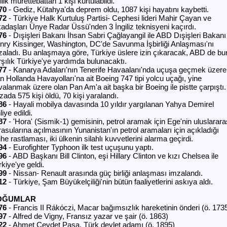
ilik mürettebattan 1 kişi kurtulabildi.
70
- Gediz, Kütahya'da deprem oldu, 1087 kişi hayatını kaybetti.
72
- Türkiye Halk Kurtuluş Partisi- Cephesi lideri Mahir Çayan ve
kadaşları Ünye Radar Üssü'nden 3 İngiliz teknisyeni kaçırdı.
76
- Dışişleri Bakanı İhsan Sabri Çağlayangil ile ABD Dışişleri Bakanı
nry Kissinger, Washington, DC'de Savunma İşbirliği Anlaşması'nı
zaladı. Bu anlaşmaya göre, Türkiye üslere izin çıkaracak, ABD de bu
rşılık Türkiye'ye yardımda bulunacaktı.
77
- Kanarya Adaları'nın Tenerife Havaalanı'nda uçuşa geçmek üzere
n Hollanda Havayolları'na ait Boeing 747 tipi yolcu uçağı, yine
valanmak üzere olan Pan Am'a ait başka bir Boeing ile pistte çarpıştı.
ada 575 kişi öldü, 70 kişi yaralandı.
86
- Hayali mobilya davasında 10 yıldır yargılanan Yahya Demirel
liye edildi.
87
- 'Hora' (Sismik-1) gemisinin, petrol aramak için Ege'nin uluslarara
rasularına açılmasının Yunanistan'ın petrol aramaları için açıkladığı
ihe rastlaması, iki ülkenin silahlı kuvvetlerini alarma geçirdi.
94
- Eurofighter Typhoon ilk test uçuşunu yaptı.
96
- ABD Başkanı Bill Clinton, eşi Hillary Clinton ve kızı Chelsea ile
kiye'ye geldi.
99
- Nissan- Renault arasında güç birliği anlaşması imzalandı.
12
- Türkiye, Şam Büyükelçiliği'nin bütün faaliyetlerini askıya aldı.
OĞUMLAR
76
- Francis II Rákóczi, Macar bağımsızlık hareketinin önderi (ö. 173
97
- Alfred de Vigny, Fransız yazar ve şair (ö. 1863)
22
- Ahmet Cevdet Paşa, Türk devlet adamı (ö. 1895)