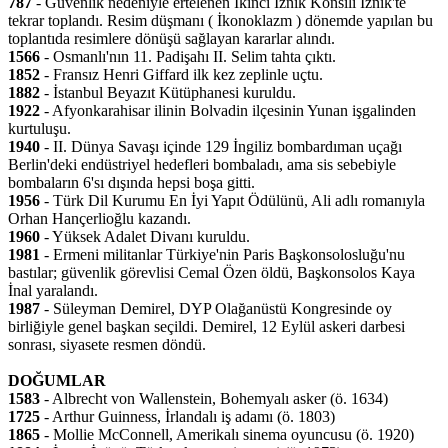
787
- Güvenlik nedeniyle ertelenen İkinci İznik Konsili İznik'te
tekrar toplandı. Resim düşmanı ( İkonoklazm ) dönemde yapılan bu
toplantıda resimlere dönüşü sağlayan kararlar alındı.
1566
- Osmanlı'nın 11. Padişahı II. Selim tahta çıktı.
1852
- Fransız Henri Giffard ilk kez zeplinle uçtu.
1882
- İstanbul Beyazıt Kütüphanesi kuruldu.
1922
- Afyonkarahisar ilinin Bolvadin ilçesinin Yunan işgalinden
kurtuluşu.
1940
- II. Dünya Savaşı içinde 129 İngiliz bombardıman uçağı
Berlin'deki endüstriyel hedefleri bombaladı, ama sis sebebiyle
bombaların 6'sı dışında hepsi boşa gitti.
1956
- Türk Dil Kurumu En İyi Yapıt Ödülünü, Ali adlı romanıyla
Orhan Hançerlioğlu kazandı.
1960
- Yüksek Adalet Divanı kuruldu.
1981
- Ermeni militanlar Türkiye'nin Paris Başkonsolosluğu'nu
bastılar; güvenlik görevlisi Cemal Özen öldü, Başkonsolos Kaya
İnal yaralandı.
1987
- Süleyman Demirel, DYP Olağanüstü Kongresinde oy
birliğiyle genel başkan seçildi. Demirel, 12 Eylül askeri darbesi
sonrası, siyasete resmen döndü.
DOĞUMLAR
1583
- Albrecht von Wallenstein, Bohemyalı asker (ö. 1634)
1725
- Arthur Guinness, İrlandalı iş adamı (ö. 1803)
1865
- Mollie McConnell, Amerikalı sinema oyuncusu (ö. 1920)