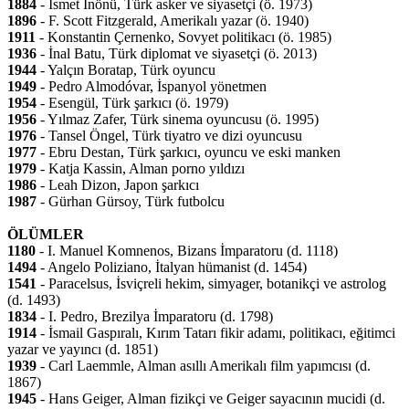
1884
- İsmet İnönü, Türk asker ve siyasetçi (ö. 1973)
1896
- F. Scott Fitzgerald, Amerikalı yazar (ö. 1940)
1911
- Konstantin Çernenko, Sovyet politikacı (ö. 1985)
1936
- İnal Batu, Türk diplomat ve siyasetçi (ö. 2013)
1944
- Yalçın Boratap, Türk oyuncu
1949
- Pedro Almodóvar, İspanyol yönetmen
1954
- Esengül, Türk şarkıcı (ö. 1979)
1956
- Yılmaz Zafer, Türk sinema oyuncusu (ö. 1995)
1976
- Tansel Öngel, Türk tiyatro ve dizi oyuncusu
1977
- Ebru Destan, Türk şarkıcı, oyuncu ve eski manken
1979
- Katja Kassin, Alman porno yıldızı
1986
- Leah Dizon, Japon şarkıcı
1987
- Gürhan Gürsoy, Türk futbolcu
ÖLÜMLER
1180
- I. Manuel Komnenos, Bizans İmparatoru (d. 1118)
1494
- Angelo Poliziano, İtalyan hümanist (d. 1454)
1541
- Paracelsus, İsviçreli hekim, simyager, botanikçi ve astrolog
(d. 1493)
1834
- I. Pedro, Brezilya İmparatoru (d. 1798)
1914
- İsmail Gaspıralı, Kırım Tatarı fikir adamı, politikacı, eğitimci
yazar ve yayıncı (d. 1851)
1939
- Carl Laemmle, Alman asıllı Amerikalı film yapımcısı (d.
1867)
1945
- Hans Geiger, Alman fizikçi ve Geiger sayacının mucidi (d.