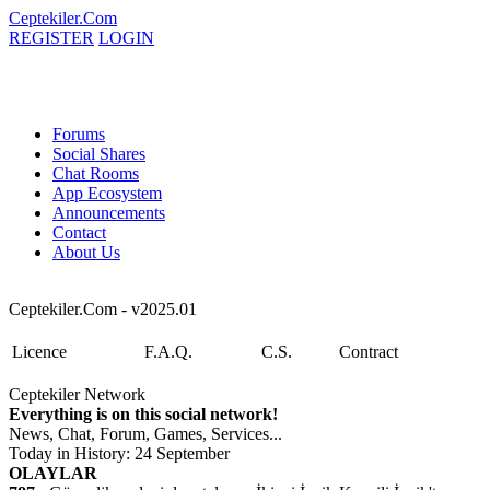
Ceptekiler.Com
REGISTER
LOGIN
Forums
Social Shares
Chat Rooms
App Ecosystem
Announcements
Contact
About Us
Ceptekiler.Com - v2025.01
Licence
F.A.Q.
C.S.
Contract
Ceptekiler Network
Everything is on this social network!
News, Chat, Forum, Games, Services...
Today in History: 24 September
OLAYLAR