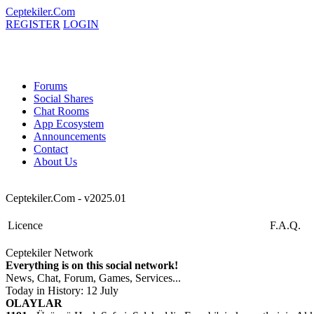
Ceptekiler.Com
REGISTER
LOGIN
Forums
Social Shares
Chat Rooms
App Ecosystem
Announcements
Contact
About Us
Ceptekiler.Com - v2025.01
Licence
F.A.Q.
Ceptekiler Network
Everything is on this social network!
News, Chat, Forum, Games, Services...
Today in History: 12 July
OLAYLAR