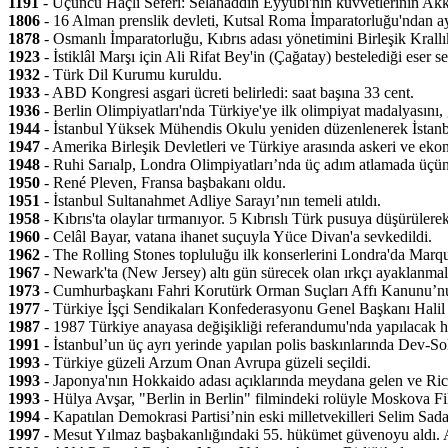
1191
- Üçüncü Haçlı Seferi: Selahaddin Eyyubi'nin kuvvetlerinin Akka 
1806
- 16 Alman prenslik devleti, Kutsal Roma İmparatorluğu'ndan ay
1878
- Osmanlı İmparatorluğu, Kıbrıs adası yönetimini Birleşik Krallık
1923
- İstiklâl Marşı için Ali Rifat Bey'in (Çağatay) bestelediği eser 
1932
- Türk Dil Kurumu kuruldu.
1933
- ABD Kongresi asgari ücreti belirledi: saat başına 33 cent.
1936
- Berlin Olimpiyatları'nda Türkiye'ye ilk olimpiyat madalyasını,
1944
- İstanbul Yüksek Mühendis Okulu yeniden düzenlenerek İstanbul T
1947
- Amerika Birleşik Devletleri ve Türkiye arasında askeri ve eko
1948
- Ruhi Sarıalp, Londra Olimpiyatları’nda üç adım atlamada üçü
1950
- René Pleven, Fransa başbakanı oldu.
1951
- İstanbul Sultanahmet Adliye Sarayı’nın temeli atıldı.
1958
- Kıbrıs'ta olaylar tırmanıyor. 5 Kıbrıslı Türk pusuya düşürülere
1960
- Celâl Bayar, vatana ihanet suçuyla Yüce Divan'a sevkedildi.
1962
- The Rolling Stones topluluğu ilk konserlerini Londra'da Marqu
1967
- Newark'ta (New Jersey) altı gün sürecek olan ırkçı ayaklanmala
1973
- Cumhurbaşkanı Fahri Korutürk Orman Suçları Affı Kanunu’nu 
1977
- Türkiye İşçi Sendikaları Konfederasyonu Genel Başkanı Halil 
1987
- 1987 Türkiye anayasa değişikliği referandumu'nda yapılacak h
1991
- İstanbul’un üç ayrı yerinde yapılan polis baskınlarında Dev-So
1993
- Türkiye güzeli Arzum Onan Avrupa güzeli seçildi.
1993
- Japonya'nın Hokkaido adası açıklarında meydana gelen ve Rich
1993
- Hülya Avşar, "Berlin in Berlin" filmindeki rolüyle Moskova F
1994
- Kapatılan Demokrasi Partisi’nin eski milletvekilleri Selim Sada
1997
- Mesut Yılmaz başbakanlığındaki 55. hükümet güvenoyu aldı. 