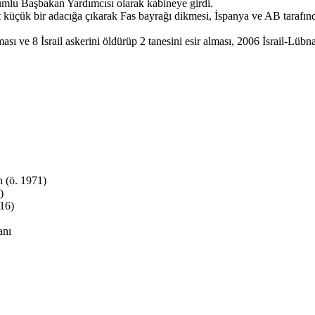
lu Başbakan Yardımcısı olarak kabineye girdi.
t küçük bir adacığa çıkarak Fas bayrağı dikmesi, İspanya ve AB tarafınd
ası ve 8 İsrail askerini öldürüp 2 tanesini esir alması, 2006 İsrail-Lübnan
n (ö. 1971)
)
916)
anı