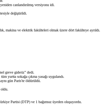
ar.
eniden canlandırılmış versiyonu idi.
siyle değiştirildi.
, makina ve elektrik fakülteleri olmak üzere dört fakülteye ayrıldı.
el greve gideriz” dedi.
 tüm yurtta sokağa çıkma yasağı uygulandı.
aynı gün Paris'te öldürüldü.
 oldu.
rkiye Partisi (DTP) ve 1 bağımsız üyeden oluşuyordu.