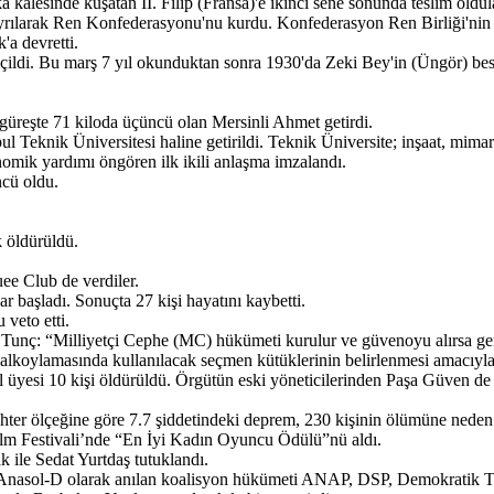
kalesinde kuşatan II. Filip (Fransa)'e ikinci sene sonunda teslim oldul
rılarak Ren Konfederasyonu'nu kurdu. Konfederasyon Ren Birliği'nin y
'a devretti.
seçildi. Bu marş 7 yıl okunduktan sonra 1930'da Zeki Bey'in (Üngör) beste
 güreşte 71 kiloda üçüncü olan Mersinli Ahmet getirdi.
eknik Üniversitesi haline getirildi. Teknik Üniversite; inşaat, mimarlık
nomik yardımı öngören ilk ikili anlaşma imzalandı.
ncü oldu.
k öldürüldü.
ee Club de verdiler.
r başladı. Sonuçta 27 kişi hayatını kaybetti.
veto etti.
Tunç: “Milliyetçi Cephe (MC) hükümeti kurulur ve güvenoyu alırsa gen
alkoylamasında kullanılacak seçmen kütüklerinin belirlenmesi amacıyla
l üyesi 10 kişi öldürüldü. Örgütün eski yöneticilerinden Paşa Güven de 
ter ölçeğine göre 7.7 şiddetindeki deprem, 230 kişinin ölümüne neden
ilm Festivali’nde “En İyi Kadın Oyuncu Ödülü”nü aldı.
k ile Sedat Yurtdaş tutuklandı.
Anasol-D olarak anılan koalisyon hükümeti ANAP, DSP, Demokratik Tü