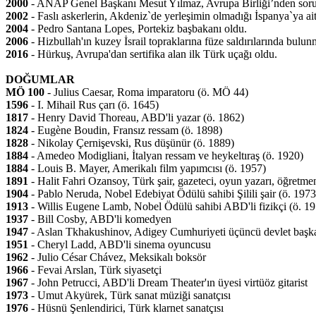
2000
- ANAP Genel Başkanı Mesut Yılmaz, Avrupa Birliği’nden sorum
2002
- Faslı askerlerin, Akdeniz`de yerleşimin olmadığı İspanya`ya ai
2004
- Pedro Santana Lopes, Portekiz başbakanı oldu.
2006
- Hizbullah'ın kuzey İsrail topraklarına füze saldırılarında bulunm
2016
- Hürkuş, Avrupa'dan sertifika alan ilk Türk uçağı oldu.
DOĞUMLAR
MÖ 100
- Julius Caesar, Roma imparatoru (ö. MÖ 44)
1596
- I. Mihail Rus çarı (ö. 1645)
1817
- Henry David Thoreau, ABD'li yazar (ö. 1862)
1824
- Eugène Boudin, Fransız ressam (ö. 1898)
1828
- Nikolay Çernişevski, Rus düşünür (ö. 1889)
1884
- Amedeo Modigliani, İtalyan ressam ve heykeltıraş (ö. 1920)
1884
- Louis B. Mayer, Amerikalı film yapımcısı (ö. 1957)
1891
- Halit Fahri Ozansoy, Türk şair, gazeteci, oyun yazarı, öğretme
1904
- Pablo Neruda, Nobel Edebiyat Ödülü sahibi Şilili şair (ö. 1973
1913
- Willis Eugene Lamb, Nobel Ödülü sahibi ABD'li fizikçi (ö. 1
1937
- Bill Cosby, ABD'li komedyen
1947
- Aslan Tkhakushinov, Adigey Cumhuriyeti üçüncü devlet başk
1951
- Cheryl Ladd, ABD'li sinema oyuncusu
1962
- Julio César Chávez, Meksikalı boksör
1966
- Fevai Arslan, Türk siyasetçi
1967
- John Petrucci, ABD'li Dream Theater'ın üyesi virtüöz gitarist
1973
- Umut Akyürek, Türk sanat müziği sanatçısı
1976
- Hüsnü Şenlendirici, Türk klarnet sanatçısı