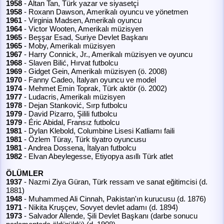
1958
- Altan Tan, Türk yazar ve siyasetçi
1958
- Roxann Dawson, Amerikalı oyuncu ve yönetmen
1961
- Virginia Madsen, Amerikalı oyuncu
1964
- Victor Wooten, Amerikalı müzisyen
1965
- Beşşar Esad, Suriye Devlet Başkanı
1965
- Moby, Amerikalı müzisyen
1967
- Harry Connick, Jr., Amerikalı müzisyen ve oyuncu
1968
- Slaven Bilić, Hırvat futbolcu
1969
- Gidget Gein, Amerikalı müzisyen (ö. 2008)
1970
- Fanny Cadeo, İtalyan oyuncu ve model
1974
- Mehmet Emin Toprak, Türk aktör (ö. 2002)
1977
- Ludacris, Amerikalı müzisyen
1978
- Dejan Stanković, Sırp futbolcu
1979
- David Pizarro, Şilili futbolcu
1979
- Éric Abidal, Fransız futbolcu
1981
- Dylan Klebold, Columbine Lisesi Katliamı faili
1981
- Özlem Türay, Türk tiyatro oyuncusu
1981
- Andrea Dossena, İtalyan futbolcu
1982
- Elvan Abeylegesse, Etiyopya asıllı Türk atlet
ÖLÜMLER
1937
- Nazmi Ziya Güran, Türk ressam ve sanat eğitimcisi (d.
1881)
1948
- Muhammed Ali Cinnah, Pakistan'ın kurucusu (d. 1876)
1971
- Nikita Kruşçev, Sovyet devlet adamı (d. 1894)
1973
- Salvador Allende, Şili Devlet Başkanı (darbe sonucu