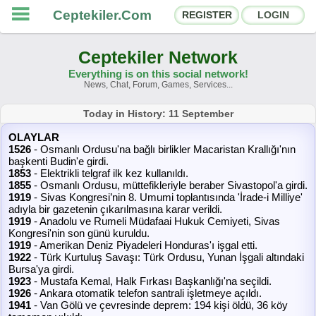
Ceptekiler.Com
REGISTER
LOGIN
Ceptekiler Network
Everything is on this social network!
News, Chat, Forum, Games, Services...
Forums
Social Shares
Today in History: 11 September
OLAYLAR
Chat Rooms
App Ecosystem
1526
- Osmanlı Ordusu'na bağlı birlikler Macaristan Krallığı'nın
başkenti Budin'e girdi.
1853
- Elektrikli telgraf ilk kez kullanıldı.
Announcements
Contact
1855
- Osmanlı Ordusu, müttefikleriyle beraber Sivastopol'a girdi.
1919
- Sivas Kongresi’nin 8. Umumi toplantısında 'İrade-i Milliye'
adıyla bir gazetenin çıkarılmasına karar verildi.
About Us
1919
- Anadolu ve Rumeli Müdafaai Hukuk Cemiyeti, Sivas
Kongresi'nin son günü kuruldu.
1919
- Amerikan Deniz Piyadeleri Honduras'ı işgal etti.
Ceptekiler.Com - v2025.01
1922
- Türk Kurtuluş Savaşı: Türk Ordusu, Yunan İşgali altındaki
Bursa'ya girdi.
Licence
F.A.Q.
C.S.
Contract
1923
- Mustafa Kemal, Halk Fırkası Başkanlığı'na seçildi.
1926
- Ankara otomatik telefon santrali işletmeye açıldı.
1941
- Van Gölü ve çevresinde deprem: 194 kişi öldü, 36 köy