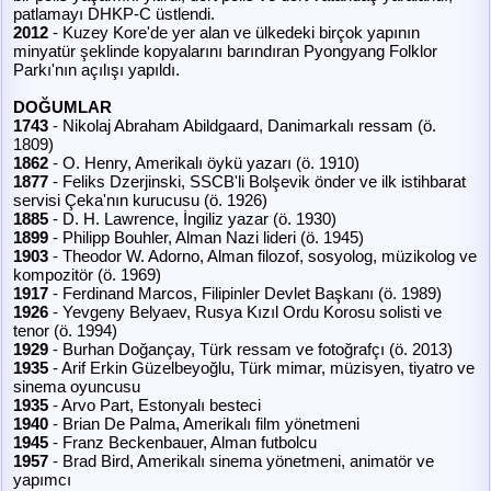
patlamayı DHKP-C üstlendi.
2012
- Kuzey Kore'de yer alan ve ülkedeki birçok yapının
minyatür şeklinde kopyalarını barındıran Pyongyang Folklor
Parkı'nın açılışı yapıldı.
DOĞUMLAR
1743
- Nikolaj Abraham Abildgaard, Danimarkalı ressam (ö.
1809)
1862
- O. Henry, Amerikalı öykü yazarı (ö. 1910)
1877
- Feliks Dzerjinski, SSCB'li Bolşevik önder ve ilk istihbarat
servisi Çeka'nın kurucusu (ö. 1926)
1885
- D. H. Lawrence, İngiliz yazar (ö. 1930)
1899
- Philipp Bouhler, Alman Nazi lideri (ö. 1945)
1903
- Theodor W. Adorno, Alman filozof, sosyolog, müzikolog ve
kompozitör (ö. 1969)
1917
- Ferdinand Marcos, Filipinler Devlet Başkanı (ö. 1989)
1926
- Yevgeny Belyaev, Rusya Kızıl Ordu Korosu solisti ve
tenor (ö. 1994)
1929
- Burhan Doğançay, Türk ressam ve fotoğrafçı (ö. 2013)
1935
- Arif Erkin Güzelbeyoğlu, Türk mimar, müzisyen, tiyatro ve
sinema oyuncusu
1935
- Arvo Part, Estonyalı besteci
1940
- Brian De Palma, Amerikalı film yönetmeni
1945
- Franz Beckenbauer, Alman futbolcu
1957
- Brad Bird, Amerikalı sinema yönetmeni, animatör ve
yapımcı