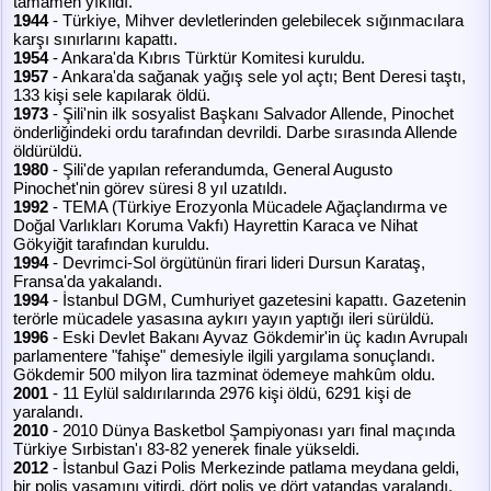
tamamen yıkıldı.
1944
- Türkiye, Mihver devletlerinden gelebilecek sığınmacılara
karşı sınırlarını kapattı.
1954
- Ankara'da Kıbrıs Türktür Komitesi kuruldu.
1957
- Ankara'da sağanak yağış sele yol açtı; Bent Deresi taştı,
133 kişi sele kapılarak öldü.
1973
- Şili'nin ilk sosyalist Başkanı Salvador Allende, Pinochet
önderliğindeki ordu tarafından devrildi. Darbe sırasında Allende
öldürüldü.
1980
- Şili'de yapılan referandumda, General Augusto
Pinochet'nin görev süresi 8 yıl uzatıldı.
1992
- TEMA (Türkiye Erozyonla Mücadele Ağaçlandırma ve
Doğal Varlıkları Koruma Vakfı) Hayrettin Karaca ve Nihat
Gökyiğit tarafından kuruldu.
1994
- Devrimci-Sol örgütünün firari lideri Dursun Karataş,
Fransa'da yakalandı.
1994
- İstanbul DGM, Cumhuriyet gazetesini kapattı. Gazetenin
terörle mücadele yasasına aykırı yayın yaptığı ileri sürüldü.
1996
- Eski Devlet Bakanı Ayvaz Gökdemir'in üç kadın Avrupalı
parlamentere "fahişe" demesiyle ilgili yargılama sonuçlandı.
Gökdemir 500 milyon lira tazminat ödemeye mahkûm oldu.
2001
- 11 Eylül saldırılarında 2976 kişi öldü, 6291 kişi de
yaralandı.
2010
- 2010 Dünya Basketbol Şampiyonası yarı final maçında
Türkiye Sırbistan'ı 83-82 yenerek finale yükseldi.
2012
- İstanbul Gazi Polis Merkezinde patlama meydana geldi,
bir polis yaşamını yitirdi, dört polis ve dört vatandaş yaralandı,